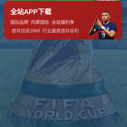
慈善事业捐赠大笔资金，为弱势群体提供帮助。这些虽不直接为他
增加职业生涯中的“硬性荣誉”，但其社会影响力远超出体育界本身，
成为他的保护色。
粉丝们常思考，C罗的这些失去是否值得？答案也许因人而异。**C
罗的成功不仅仅体现在奖杯与奖牌**，还有他为无数后来者树立的榜
样、对足球不断付出的激情，以及在逆境中从未改变的坚定心态。
总之，尽管传闻中的*失去令人唏嘘，但C罗无疑依旧是那个令无数
人敬仰的足球巨星*。他的经历提醒我们，体育的真正魅力不仅是荣
誉，而是那份不断追求卓越的精神。
上一篇：瓜帥：英超賽程太緊湊，他們怎麼能責怪我們？.
下一篇：官方：邁阿密國際與萊昂納多·坎帕納續約至2027年.
相关文章
西班牙國王杯1／8決賽休達0-5巴塞羅那 拉斐爾拔頭
2026-08-07
籌萊萬雙響多點開花法蒂凱西破門.