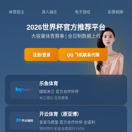
Toggl
navig
当前位置：
主页
>
新闻中心
>可惜了！C羅冠軍+金球獎榮譽被剝奪.
可惜了！C羅冠軍+金球獎榮譽被剝奪.
来源：开云
作者：开云
日期：2026-08-07T01:30:07+08:00
浏览：