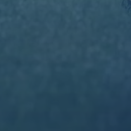
2016年国际足联-中国
训班在北京举行
2016年国际足联中国足协新闻
的深层意义 在职业体育与媒体
的新闻与电视转播培训，往往不
预示着行业生态的升级。2016年..
2026-08-09
保监会权威认证
Copy