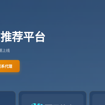
首页
关于我