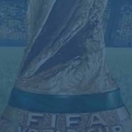
登这个袖珍小国？这个位于欧
多，勇士隊的克萊·湯普森終
卑斯山脉之间、仅有3.7万人口
矚目下重返賽場，他的復出引
，竟然也在国际足球舞台上占
球界的廣泛討論。無數球迷期
之地！尽管它的国土面积...
這位昔日場上無...
21／22賽
1薩爾茨堡 
观看体验深度解析 每到世界
**拜仁慕尼黑七
信号准不准”的讨论就会铺天盖
冠1/8决赛次回
因为一旦遇到卡顿、黑屏或
利劲旅**萨尔茨
.
[详情]
叹，拜仁以7-...
2026-08-09