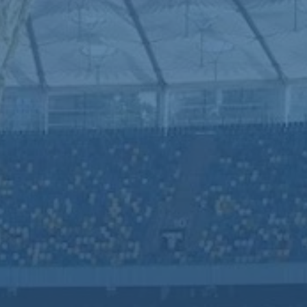
誇獎
阿根廷媒體：梅西積極備戰
處理得
**梅西备战玻利维亚国家队比赛：挑
隨國家隊飛赴玻利維亞！.
兩年
战高海拔，展现国足魅力** 在全球足