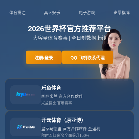
Toggl
navig
当前位置：
主页
>
新闻中心
>官方：贝林厄姆荣膺2023年金童奖 包揽科
官方：贝林厄姆荣膺2023年金童奖 包揽科帕+金童
来源：开云
作者：开云
日期：2026-08-07T01:30:07+08:00
浏览：
帕+金童