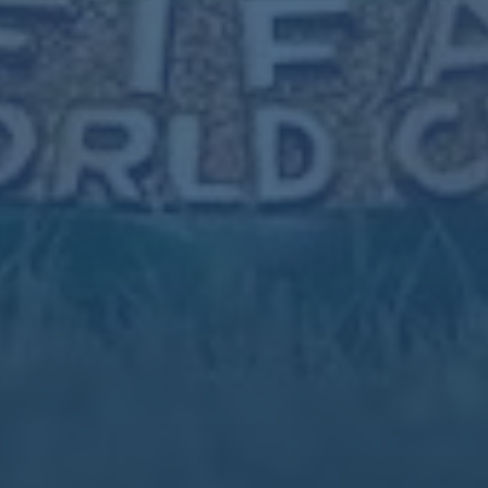
处在成长阶段的球员和球迷而言,贝林厄姆用自己的轨迹给出了一种
答案:天赋固然重要,但真正支撑你走到领奖台中央的,往往是那些不那
么耀眼却持续累积的东西——对比赛的理解、对自我要求的严格、
对团队角色的承担。在这样的背景下,金童奖与科帕奖,不再只是两座
奖杯,而是一个时代对他的集体注脚。