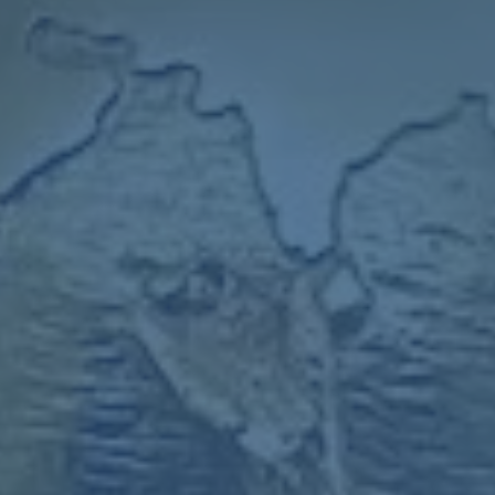
统治力。这种从德甲到更大舞台的无缝衔接,不仅体现了个人实力,也
传递出一个明确信号:他具备成为时代级球员的可持续性。
数据与影响力 双重维度的统治
在讨论金童奖和科帕奖的归属时,一个不可绕开的对比是:究竟是侧重
数据,还是更看重对比赛整体气质的塑造。贝林厄姆的强大之处在于,
他同时在这两个维度都给出了高分答案。一方面,他在联赛和欧战中
贡献了远超传统中场的进球和助攻,甚至多场比赛以“绝杀者”的身份
决定结果;另一方面,他的踢法不是为数据而踢,而是在执行战术任务的
过程中自然产出数据。某种意义上,他的表现更像是一名带有前锋属
性的组织中场——既能在防守阶段回撤到本方禁区前,也能在进攻端
频繁出现在对手禁区内完成最后一击。当一个年轻球员可以通过跑
动热区、攻防参与比例、关键传球和对抗成功率等多维指标,稳定站
在同龄人之巅,金童奖与科帕奖的归属几乎失去了悬念。
案例分析 关键战役中的成熟度
最能体现贝林厄姆含金量的,往往不是对弱旅时的华丽数据,而是那些
高压力、强对抗、强关注度的关键战役。以某场国家德比级别的焦
点战为例,在球队整体开局低迷、比分落后的局面下,他先是通过中场