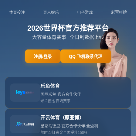
0571-9956651
admin@zh3-kysport.com
首页
关于开云
服务
单独服务
新闻中心
开云的团队
联系开云
页面未找到
首页