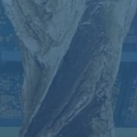
**金信煜的技術特點與戰術意義**
金信煜以其**卓越的身高**和**出色的頭球技術**著稱。他的戰術意義
不僅僅體現在進攻端，還在球隊的防守環節中扮演著關鍵角色。*在
定位球方面，他不僅是頭球破門的一把好手，還能在防守對方高空
球時充當頭牌的角色。*這為上海申花提供了雙重保障，使其在雙方
攻防轉換中更具靈活性與機動性。
**案例分析：金信煜的比賽數據**
從以往的數據來看，金信煜在亞冠中的表現一直可圈可點。*例如，
在2019年的亞冠比賽中，金信煜多次憑藉頭球為申花立下汗馬功
勞。*在對陣強敵的比賽中，他不僅多次擊破防線，還能在中場策應
中展現出色的控球能力，有效地幫助球隊掌控比賽節奏。
**展望亞冠聯賽**