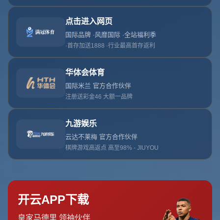
来源：开云
作者：开云
日期：2026-08-07T01:30:07+08:00
浏览：
{eyou:arcclick /}
**韓國前鋒金信煜重返申花集訓，有望征戰亞冠聯賽**
在亞洲職業足球的激烈競爭中，各球隊的陣容不斷調整，以確保在
國內外賽事中取得優異成績。*近期，韓國著名前鋒金信煜重返上海
申花的消息不僅讓球迷們興奮不已，也讓亞冠聯賽的前景更加引人
注目。*這位久經沙場的球員再次踏上申花的綠茵場，正投入緊張的
合練中，為即將到來的比賽做好充分準備。
**金信煜重返申花之旅**