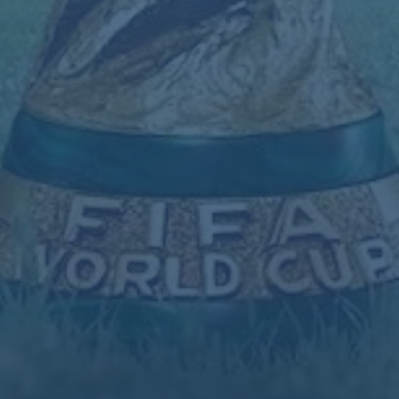
随着金信煜的回归，上海申花在即将到来的亚冠联赛中的表现值得
期待。*他不仅为球队带来技战术上的提升，更为重要的是，他的经
验和斗志将感染整个团队。*这一变化可能对申花的亚冠征途产生深
远影响，让我们拭目以待这位韩国前锋在赛场上的精彩表现。
上一篇：巴特勒亮出了自己的態度.
下一篇：AC米蘭宣布薩勒馬科爾斯租借博洛尼亞 租期1年並設買斷
條款.
相关文章