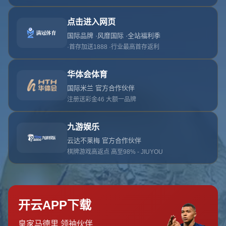
来源：开云
作者：开云
日期：2026-08-07T01:30:07+08:00
浏览：
{eyou:arcclick /}
**皇馬提前簽下居勒爾：競爭與戰略的博弈**
在足球世界中，競爭激烈的球員轉會市場如同一場緊張刺激的棋
局。最近，皇家馬德里（皇馬）與巴塞隆納（巴薩）之間對年輕天
才居勒爾的轉會角力，成為了媒體熱點。儘管皇馬原本認為2024年
才是引入這位天才的合適時機，卻因考慮到他可能加盟巴薩而決定**
提前行動**。這一決策，凸顯了球員轉會市場中的複雜策略與競爭態
勢。
皇馬這一策略背後，考慮的因素相當多。首先，居勒爾的潛力無庸
置疑，他被譽為新一代中場的希望。而巴薩作為皇馬在西班牙的競
爭對手，他們對高潛力年輕人的興趣也是專家皆知的事實。皇馬不
希望重蹈覆轍，如同當年被巴薩成功挖角的案例。因此，皇馬決定
在巴薩實質行動之前**提前搶先一步**，這是一場不容有失的策略布
局。
實際上，這種提前行動的案例在足球歷史中並不罕見。以維拉蒂為