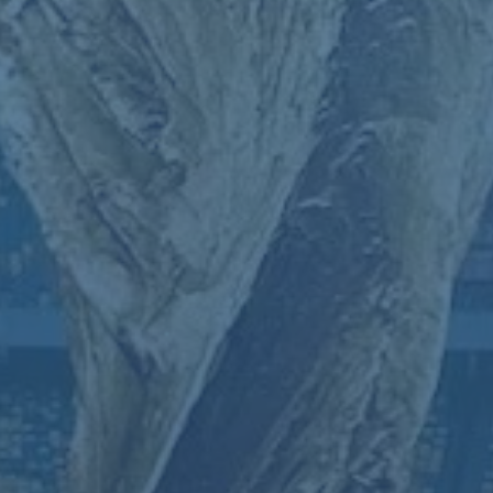
破来制造威胁。他们的中后场组合将在比赛中扮演至关重要的角
色，**制约纽卡斯尔核心威尔逊与圣马克西曼的配合**将成为一大挑
战。
纽卡斯尔联方面，主帅埃迪·豪可能会加强防守端配置，通过**耐心
组织和快速切换进攻**来寻找西汉姆的防线漏洞。*铁锤帮的防线在
面对速度型球员时可能会遭遇考验*，一旦纽卡斯尔抓住反击机会，
比赛走势将随时改变。
**历史交锋与心理优势**
历史交锋数据显示，纽卡斯尔在近几个赛季对西汉姆的战绩稍显优
势，*尤其在西汉姆主场*，纽卡斯尔曾多次拿到理想结果。这无疑在
心理上为他们增添了信心。然而，每场比赛情况不同，西汉姆在经
历了转会市场的补强后，整体实力不容小觑。
**可能的转折点与比赛展望**
比赛的一大转折点可能在于中场掌控权的争夺。谁能在中场占据主
动，谁就有更多机会主导比赛。在此背景下，**球员个人状态**和**