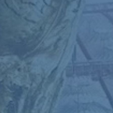
日本足球改革的象徵，也讓它跻身於世界頂級足球聯賽之列。