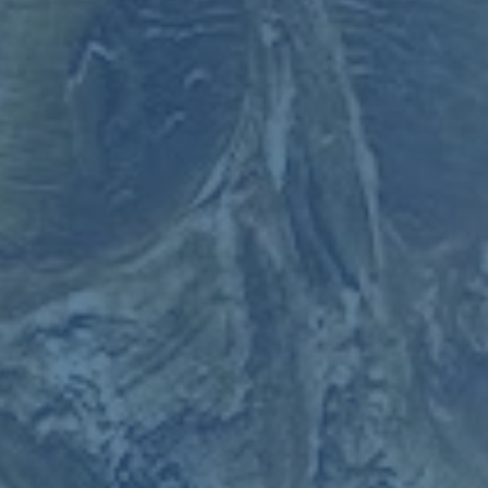
SL），直到1993年轉型為現代化的職業聯賽——J1聯賽。這不僅是
限於一兩支豪門球隊的主導，而是百花齊放。**