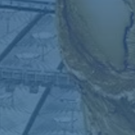
## **J1聯賽的起源與發展**
日職聯是亞洲職業足球賽事的典範，其前身為日本足球聯賽（J
**J1聯賽的競爭激烈程度和穩定運營模式，使賽事並非僅僅