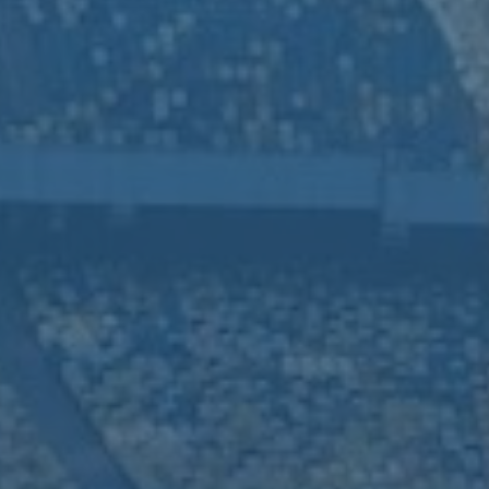
## **八十年代後的統治者：鹿島鹿角**
提到J1歷屆冠軍，**鹿島鹿角（Kashima Antler
的“皇者”。
一個值得探討的案例是2007年賽季，那一年鹿島鹿角在賽
詞。
## **新勢力的崛起：川崎前鋒的光輝時代**
*在日職聯歷史上，川崎前鋒（Kawasaki Frontale）
制”。球隊的配合流暢且進攻犀利，尤其是核心球員如三笘薰
一個值得注意的細節是川崎前鋒特別重視青訓，這不僅保證了