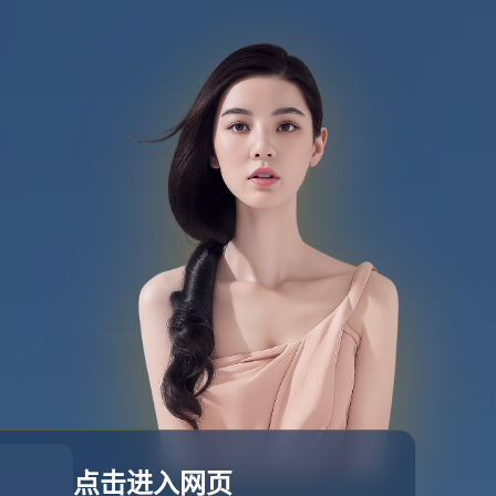
网站导航
们
产品服务
新闻中心
联系我们