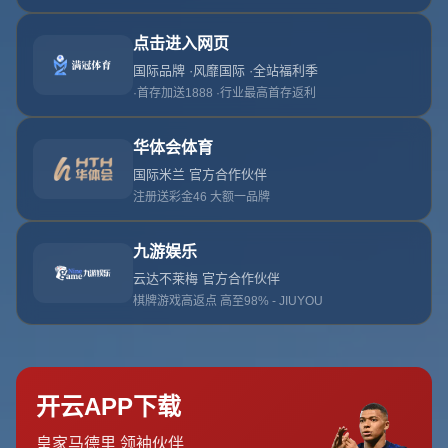
{eyou:arcclick /}
**西班牙3比0淘汰日本 展现强大实力**
在近期的一场国际赛事中，西班牙以**3比0大胜日本**，不但成功挺
进下一轮，亦展示出其强大实力。这场比赛不仅让西班牙球迷振奋
人心，也在全球范围受到广泛关注。这一胜利背后，既彰显了西班
牙队深厚的足球底蕴，也折射出他们对比赛节奏的掌控能力。今
天，我们将从技战术、球员表现和比赛的整体分析入手，详细解读