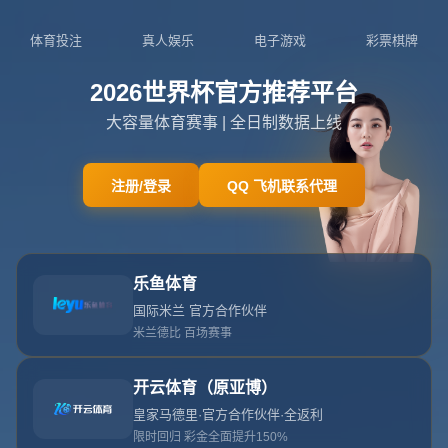
Toggl
navig
当前位置：
主页
>
新闻中心
>西班牙3比0淘汰日本 展現強大實力.
西班牙3比0淘汰日本 展現強大實力.
来源：开云
作者：开云
日期：2026-08-06T01:30:05+08:00
浏览：