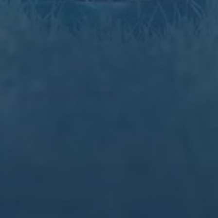
上一篇：盧卡庫收到利雅得勝利俱樂部邀請 年薪高達2500萬歐元.
下一篇：20-21賽季意甲聯賽第8輪比賽集錦.
相关文章
小圖拉姆貢獻國米處子球+助攻+造點！圖拉姆家族時
2026-08-06
隔21年再次閃耀意甲！.
西班牙3比0淘汰日本 展現強大實力.
2026-08-06
世界杯盘口免费官方
2026-08-06
歐洲杯C組第3輪烏克蘭0-1奧地利 鮑姆加特納首開紀
2026-08-06
錄阿瑙錯失單刀.
Copyright 2024
开云·体育(Kaiyun)官方网站_KAIYUN SPORTS
All
Rights by
开云
.