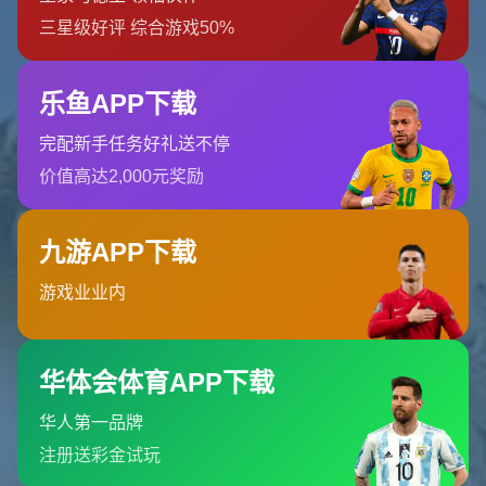
此，無論是硬核球迷還是休閒觀眾，觀看**東京奧運男子足球直播**
都不容錯過。
---
### **如何找到東京奧運會男子足球直播地址？**
不管您希望通過社交媒體、專業體育平台，還是官方授權頻道觀看
東京奧運會男子足球比賽，以下幾種方法均可助您無憂參與：