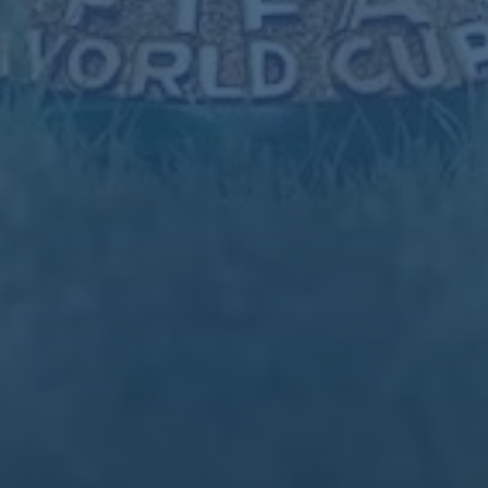
上一篇：錫伯杜評價布裏奇斯的潛力和進步沒有界限.
下一篇：曼城中衛拉波爾特入籍西班牙 今夏代表鬥牛士軍團征戰歐
洲杯.
相关文章
中超第16輪北京國安2-2浙江隊 張玉寧梅開二度弗蘭
2026-08-08
克與馬修斯先後建功.
五甲联赛北一区球队巡礼：吉林农业大学郡望足球队
2026-08-08
皇馬勝利手到拿「萊」
2026-08-08
意甲财政紧缩！国米以1.41亿欧元薪资领跑联赛
2026-08-08