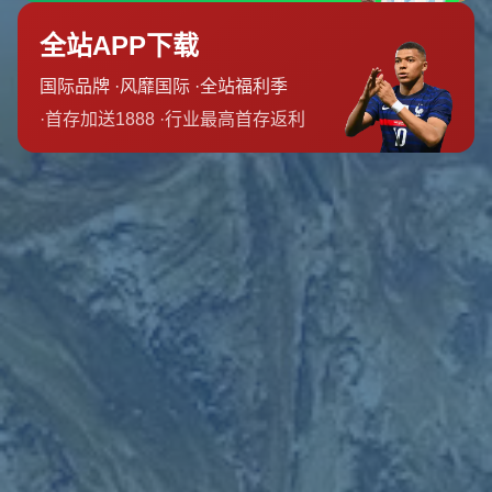
1. **官方授權平台**
東京奧運會的官方合作夥伴，如NBC（美國）、CCTV5（中國）、
BBC（英國）等，都會提供賽場直播。您只需下載其手機應用或訪
問官網，即可按照賽程表輕鬆定位直播地址。對於中國觀眾而言，
CCTV5無疑是最推薦的選擇，其涵蓋了全部比賽的直播內容，同時
提供高清視頻源並大部分免費。
2. **線上體育流媒體**
如今，越來越多的球迷選擇優質的體育流媒體平台來觀看足球賽
事，比如**ESPN+、DAZN、愛奇藝體育**等。不僅有清晰的比賽畫
質，還有比賽前瞻、數據分析和球隊動態等附加內容，可以讓您對
所觀看的比賽有更深刻的理解。請注意，部分平台可能需要購買會
員服務。
3. **社交媒體**
Twitter、YouTube和Facebook經常出現即時解說或片段直播，尤其
是一些大型賽事期間，官方組織和媒體甚至可能會提供全程流媒體