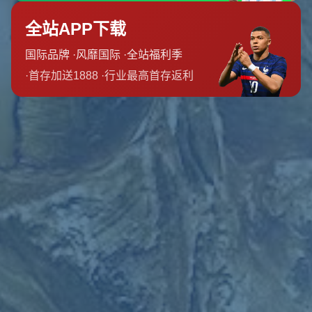
效。此外，赫蘭德（Hoijlund）數據潛力固然可觀，但支付超過
7000萬鎊，這樣大膽的決定是否基於專業的評估，依然存疑。
3. **過度重視市場價值，而非技術價值**
曼聯對球員的選擇不僅注重場上表現，也很看重球員的商業價值。
然而事實證明，市場價值並不能完全等同于場上的技術貢獻。*例
如，過去的桑切斯（Alexis Sánchez）和波巴（Paul Pogba），雖
然聲勢浩大地加入，但他們最終的實際作用卻大打折扣。*