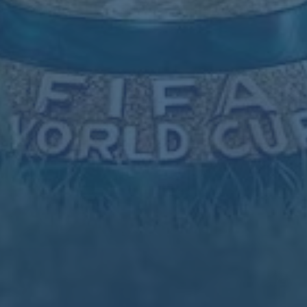
術相符性都應列為首要考量條件。*
曼聯一直是足球界的巨人，但在這個過程中，如何用有效的方法重
新拾回榮光，成為了所有球迷與專家的共同關注焦點。
上一篇：西班牙足協公布11月歐國聯國家隊大名單.
下一篇：基德指出對手圍堵東契奇並不是新情況 其他球員需要挺身
而出.