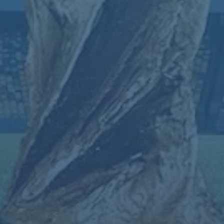
而作為反面例子，去年的卡塞米羅（Casemiro）雖曾多次拯救曼
聯，但7000萬英鎊的高額轉會費加上巨額工資，讓該筆交易的性價
比存疑。雖然年齡稍大的卡塞米羅短期效果顯著，但長遠來看，持
續性卻受到各界質疑。
### **曼聯未來需要什麼？**
如果曼聯繼續追求榮耀，他們需要不僅僅是豪砸轉會費的勇氣，而
是更全面的規劃。*無論是補強短板還是選擇潛力股，整體協調和戰