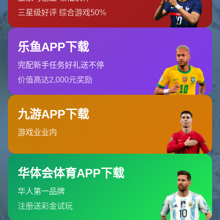
**浓眉的新尝试：多面手的全面进步**