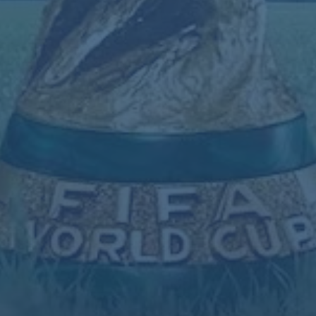
他有機會繼續穩定地曝光於意甲賽場。同時，通過熱那亞這個舞
台，他也能繼續提升自己的實力，甚至為未來重返米蘭打下基礎。
從球隊管理的視角分析，AC米蘭則實現了賽季資源合理分配，保留
了球員未來的可能性，同時還節省了梅西亞斯一定的薪資壓力。而
熱那亞則成功補強了中場線的深度，這對於一支剛剛升級的球隊來
說，無疑是練兵和生存的雙重好棋。
---
### **加強實力與長期發展的平衡**
這筆交易充分說明了現代足球中，**續約與租借結合的策略**能夠成
功平衡短期實力與長期利益。在足球世界中，不是非得「捨棄」才
能選擇，而是需要智慧地統籌資源。**梅西亞斯續約到2025年，同
時短期租借加盟熱那亞的動作**，正是一個雙方獲利的最佳案例，也
展示了職業足球精準運營的典範。
上一篇：施洛特貝克渴望多特蒙德長久未來.