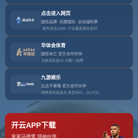
{eyou:arcclick /}
**世界杯冠军榜排名：探索足球荣耀的巅峰**
作为世界上最受瞩目的体育赛事之一，世界杯吸引了无数观众的目
光。世界杯不仅仅是一场竞技比赛，更是一段段历史的见证。每四
年一次，每次的战果都在世界杯冠军榜上留下了重要的印记。我们
今天就来深入探讨这一传奇的榜单，了解那些在足球历史上写下辉
煌篇章的国家。