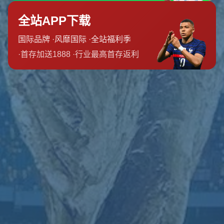
失。
其次，此事件也凸显了裁判员判罚的公正性和透明度问题。尽管任
何判罚都有可能引发争议，但如果判罚一再遭到质疑，那么无形中
会影响赛场的和谐氛围。因此，**提升裁判员的执法水平和改进判罚
机制**势在必行。
### 案例分析：其他国家的应对措施