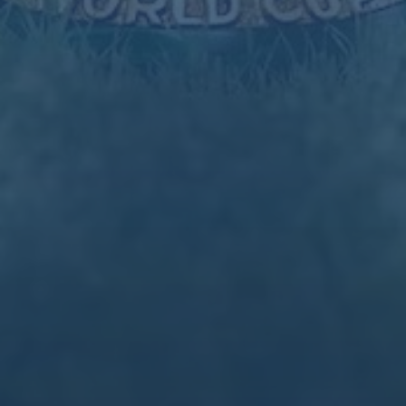
上一篇：《米體》：若離隊庫普梅納斯會優先考慮去尤文，簽他需
5000萬歐.
下一篇：謝暉五十歲為愛補辦婚禮：遇到對的人水到渠成！.
相关文章
意甲第8輪國際米蘭4-2都靈 盧卡庫2射2傳桑切斯傳射.
2026-08-09
2026世界杯滚球正规全站
2026-08-09
委內瑞拉前鋒龍東離開俄超赴國家隊效力.
2026-08-09
西班牙人與國際足聯慶祝武磊三十歲生日 年過30的武
2026-08-09
磊能否參加世界杯？.
Copyright 2024
开云·体育(Kaiyun)官方网站_KAIYUN SPORTS
All
Rights by
开云
.