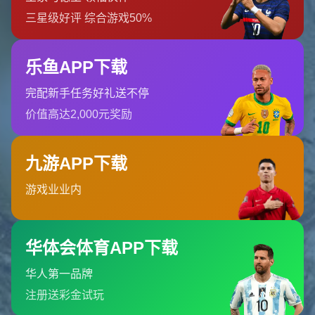
针对浙江U20罢赛事件，中国足协采取了明确的立场。**三名官员被
禁赛**的处罚无疑释放了严惩不当行为的强烈信号。这一决定显示了
中国足协在维护赛场纪律方面的决心，同时也向所有参与者发出警
示：无论是球员还是官员，都必须尊重比赛规则和裁判员的判罚。
### 深层次问题分析
浙江U20罢赛事件也揭示了中国足球现状中的一些深层次问题。首
先，部分球队在比赛中缺乏必要的职业素养和心理素质。当面临不
利局面时，采取极端措施而非妥善沟通，显示了管理和教育的缺