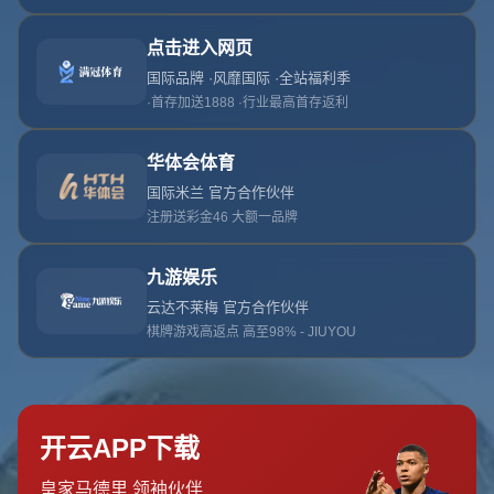
{eyou:arcclick /}
**三名官员被禁赛：浙江U20罢赛事件的启示**
近年来，足球赛事中的冲突和争议事件频发，吸引了无数球迷和媒
体的关注。**浙江U20罢赛事件**无疑是其中的一个引人注目的例
子。这一事件引发了广泛的讨论，并迫使足协对相关责任人进行了
严厉的制裁。在探讨这一事件的同时，我们不妨反思这背后存在的
深层问题，以及这对中国足球发展的启示。
### 事件回顾
首先，我们需要了解**浙江U20罢赛**的基本情况。这场比赛原本是
正常进行的，但由于对某次判罚的不满，浙江U20球队决定以罢赛的
方式表达抗议。这样的行为在职业体育赛事中极为少见，因此引发
了媒体和公众的高度关注。随后，中国足协对事件进行了调查，并
对三名负有主要责任的官员实施了禁赛处罚。
### 足协的处罚决定