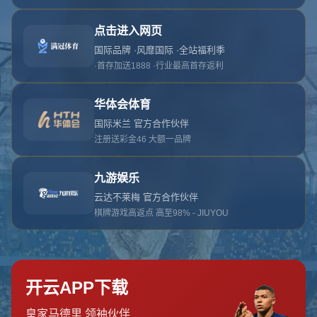
404 Error
糟糕！找不到该页面
糟糕！找不到该页面
返回首页
订阅新闻通讯
随时了解我们的最新动态！订阅我们的时事通讯即可收到独家内
容和特别优惠。
订阅我们的服务