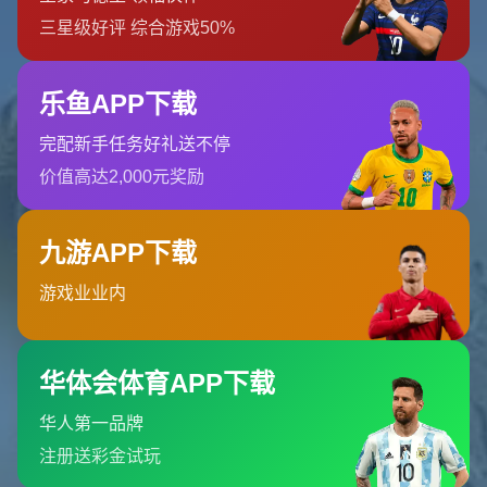
后防线上，经验丰富的*埃克托·莫雷诺*继续领衔。此外，年轻队员
如*埃德森·阿尔瓦雷斯*也得到了征召，他凭借在俱乐部赛事中的稳
定表现，逐渐成为国家队的重要成员。这种老将与新星的组合使墨
西哥的防线在保持坚固的同时，也更具灵活性。