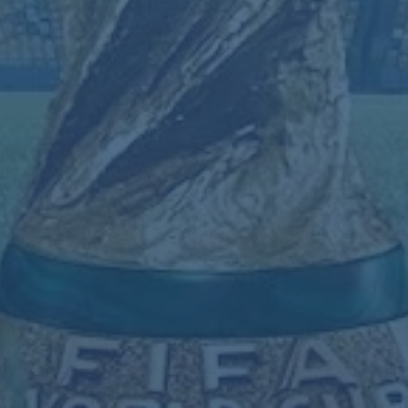
面，通过控制中场的节奏来主导比赛；另一方面，利用前锋球员的
优势，进行快速有力的反击，这种打法在以往的比赛中屡试不爽。
综上所述，墨西哥队的2022世界杯阵容名单充分展现了经验与新生
力量的结合。从后防到锋线，不仅仅是能力的叠加，还有着明确的
战术调整和球队宏观战略。期待他们在世界杯上的精彩表现，能够
为球迷带来更多不一样的感动。