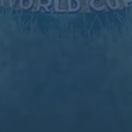
上一篇：意甲豪強本賽季傷病情況對比：米蘭19次最突出！國米6次
最穩定！.
下一篇：法甲第5輪巴黎聖日爾曼2-3尼斯 莫菲2射1傳力壓姆巴佩 尼
斯客場送巴黎賽季首敗.
相关文章
世界杯滚球APP入口地址
2026-08-09
中超第3輪廣州隊0-1武漢長江 栗鵬頭球破門助球隊取
2026-08-09
勝.
巴爾韋德：貝林厄姆成就不可思議，夢想一直想成為
2026-08-09
皇家馬德裏隊長.
梅西布斯克茨攜手亮相！邁阿密國際首秀檔迎戰藍十
2026-08-09
字、將震撼登場！.
Copyright 2024
开云·体育(Kaiyun)官方网站_KAIYUN SPORTS
All