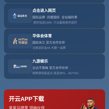
{eyou:arcclick /}
**揭秘2022世界杯墨西哥阵容名单：潜力与实力的最佳结合**
*2022年卡塔尔世界杯*即将到来，各国球队纷纷公布参赛名单，而**
墨西哥阵容**则以其独特的组合引发了广泛的关注。墨西哥足球一贯
以其激情和技巧成为国际赛场上的一支劲旅，那么，2022年的墨西
哥队会带来怎样的惊喜呢？
**整体概览：多样化与青年力量并存**
在本届世界杯的备战中，墨西哥国家队的主教练尤其注重**球队的多
样化**和**年轻队员的选拔**。从*后防线到前锋线*，墨西哥队吸纳了
许多来自国内外俱乐部的优秀球员，为球队注入了一股新鲜的活
力。