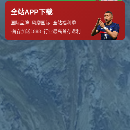
**中场配置：攻防兼备的核心**
中场区域的搭建对于任何足球队来说都是至关重要的，而墨西哥的
中场配置显得尤为引人注目。*安德烈斯·瓜尔达多*作为球队的中场
核心，以其丰富的比赛经验和稳定的传球能力，将担当起球队攻防
转换的重任。与此同时，年轻的*迭戈·莱内斯*将利用他的速度和创