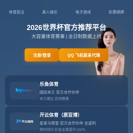
Toggl
navig
当前位置：
主页
>
新闻中心
>2023中国太平中国足球协会女子甲级联赛
2023中国太平中国足球协会女子甲级联赛第二阶段结
束
第二阶段结束