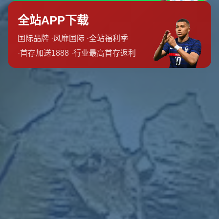
观赏性相比往年更上一层台阶 同时也凸显了这一级别联赛在“以赛代
练 以赛促教”方面的独特意义
值得注意的是 第二阶段的赛程密度和客场奔波 对球员的体能 储备恢
复以及心理调适提出了更高要求 某些俱乐部在赛前公开表示 将把这
一阶段视作完整体育科学管理的压力测试 从训练监测数据分析到营
养配比再到心理辅导 一套相对系统的保障链条开始在女子甲级联赛
中成型 不少队伍通过心率与跑动距离的实时反馈 调整训练负荷 避免
过度疲劳造成的伤病 这些看似技术层面的改变 实则折射出联赛整体
专业度的提升 女足不再被单纯理解为激情与梦想的舞台 而是在逐步
向科学化 精细化和职业化靠拢
从竞赛格局来看 第二阶段结束后 联赛已经出现了相对清晰的梯队结
构 处于第一集团的队伍往往拥有更完善的青训和相对稳定的资金支
持 她们在比赛中展现出更成熟的控球理念 更强的阵地战组织能力 与
其说这是一种短期爆发 不如说是多年积累的自然结果 这些球队在攻
守转换中敢于向前 在大比分领先时仍然坚持压迫式防守 体现出明确
的战术纪律性 与此同时 中游球队则呈现出明显的多样性 有的依靠坚
固防守和反击效率成为强队杀手 有的通过年轻化阵容与高位逼抢制
造惊喜 下游队伍虽然在成绩上暂时落于人后 却也在与强队的对抗中