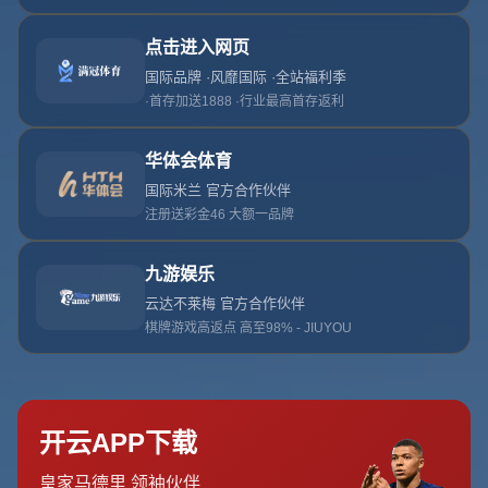
来源：开云
作者：开云
日期：2026-08-06T01:30:05+08:00
浏览：
{eyou:arcclick /}
当裁判在终场响起第二阶段最后一场比赛的哨声时 2023中国太平中
国足球协会女子甲级联赛也悄然走到一个关键节点 竞赛成绩已经尘
埃落定 但对于中国女足职业化道路上的参与者来说 这仅仅是一个新
的起点 这一阶段的结束 不只是赛程上的分水岭 更是检验俱乐部建设
青训体系 球员心态与联赛运营水平的一面综合镜子
围绕这次第二阶段的落幕 很多人首先关注的是积分榜的起伏 谁在冲
甲名额的竞争中占得先机 哪支队伍在保级压力下完成了自我救赎 但
如果仅停留在结果本身 就会错过女子甲级联赛真正的价值 在当前中
国女足整体转型与重建的关键时期 这一梯度联赛正在扮演一种基础
设施般的角色 它为年轻球员提供从校园走向职业的过渡平台 为从女
超暂时跌落的队伍提供调整重塑的缓冲地带 也为地方城市探索女子
足球产业化路径提供试验田 第二阶段的结束 实际上意味着一轮中期
体检已经完成 各俱乐部在阵容结构 战术风格 运营思路上的优劣 被
充分暴露在了赛季后半程的筹划桌上