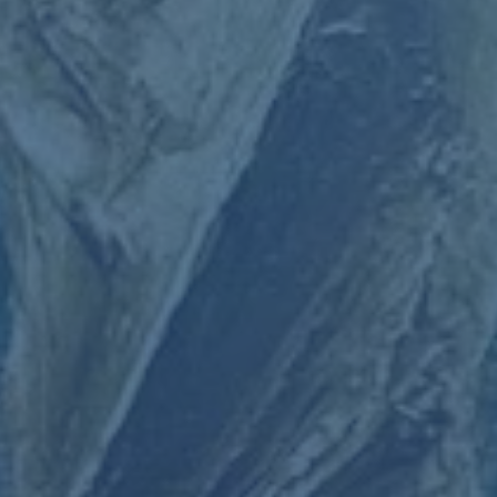
中找到线索。维持目前的状态，将有助于阿森纳在之后的比赛中保持竞争
为球队的长期发展添砖加瓦。