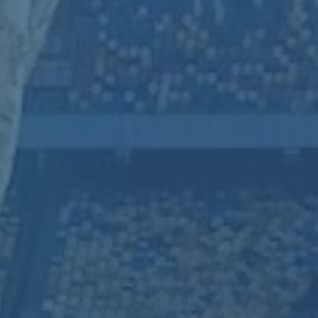
力，并为争夺更高的排名做好充足的准备。此外，随着多名球员