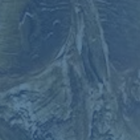
凯蒂亚在比赛中上演帽子戏法，再次证明了其在阿森纳攻击线上的价值。他
聚光灯下，展示了他的巨大潜力和无穷未来。
献了自己的首粒进球。这个进球不仅为球队扩大了比分，也进一步稳定了球
力。
可没。通过采用积极的进攻策略，球队在场上不断制造威胁，以流畅的传