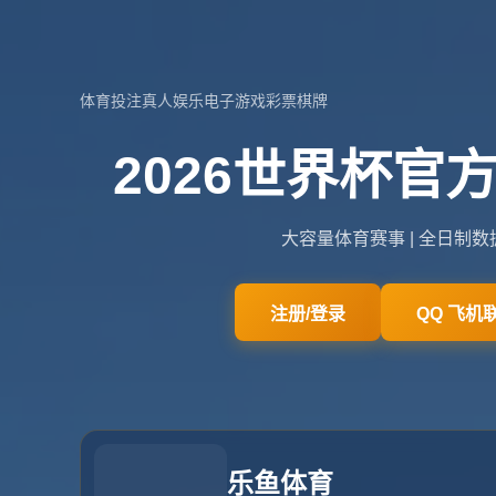
欢迎致电： 0571-9956651
服务时间：10:00~24::00