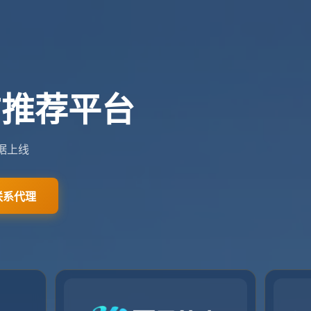
首页
关于我