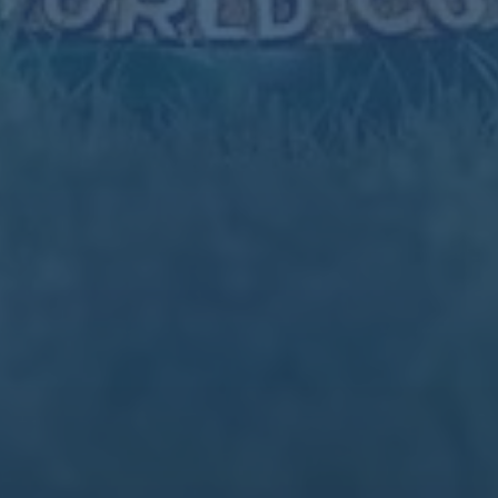
上一篇：中国队在女足世界杯上将遇到的“绝顶高手”
下一篇：意甲财政紧缩！国米以1.41亿欧元薪资领跑联赛
相关文章
籃網主帥稱西蒙斯天天努力 投籃能力值得信賴.
2026-08-07
東京奧運會男子足球直播地址.
2026-08-07
巴爾韋德：貝林厄姆成就不可思議，夢想一直想成為
2026-08-07
皇家馬德裏隊長.