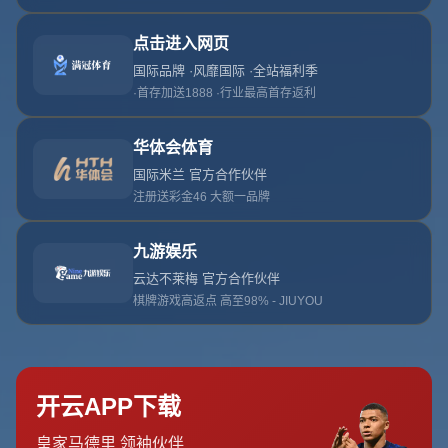
{eyou:arcclick /}
**紮伊爾-威廉姆斯談籃網教練組對我鬥誌的激發：走向更高水平的
關鍵力量**
在當今NBA聯盟，年輕球員的潛力得到越來越多的重視，而如何激
發這些潛力，取決於球員能否得到教練組的悉心指導與鼓舞。作為
聯盟中的一顆冉冉上升的新星，紮伊爾-威廉姆斯（Ziaire
Williams）最近闡述了籃網教練組對他鬥志的激發如何徹底改變了他
的比賽方式和職業心態。這段分享值得我們一探究竟，因為它揭示
了教練組在球員發展中的不可或缺之處。
---
### **籃網教練組的獨特之處：不只是戰術，也關注心理層面**
紮伊爾-威廉姆斯對籃網教練組的讚賞不僅在於他們的戰術指導，更
重要的是**心理層面的深度激發**。許多NBA教練團隊擅長制定進攻
與防守體系，但籃網教練組懂得平衡戰術需求與個人動機的調動，
從而在心理層面幫助球員最大化爆發其潛能。