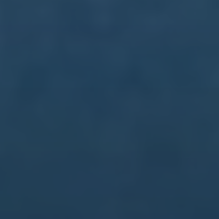
“筹码”，而是可以主动设计人生轨迹的决策者。德媒的报道提醒我
们，孙兴慜正在用自己在德甲、英超积累的资本，为职业生涯的后
半段设定一个更清晰、更高要求的路线图，而安切洛蒂的关注，则
是这一路线图可能指向的某种高度象征。
上一篇：官方：贝林厄姆荣膺2023年金童奖 包揽科帕+金童
下一篇：克罗斯-感谢上帝 不用体验25年32队参赛的世俱杯
相关文章
官方-皇马球星贝林厄姆、凯塞多包揽男女足金童奖
2026-08-09
梅西布斯克茨攜手亮相！邁阿密國際首秀檔迎戰藍十
2026-08-09
字、將震撼登場！.
西班牙國王杯半決賽首回合皇家馬德裏0-1巴塞羅那 米
2026-08-09
利唐自擺烏龍！皇馬全場零射正完敗巴薩！.
鮑威爾的辛勤努力終獲回報 我有時甚至覺得他的付出
2026-08-09
過於艱辛.