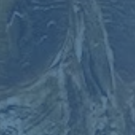
从德甲到英超 德媒视角下的“成熟型球星”
德媒之所以对孙兴慜的动态格外敏感，和他在德甲时期留下的深刻
印象密不可分。在汉堡、勒沃库森期间，他已经展现出顶级边锋的
雏形——远射能力、快速突进与对空当的敏锐嗅觉。德国媒体长期
以来对战术细节比较敏感，他们在评价球员时，常常不仅看数据，
还看球员是否能在高强度对抗下完成复杂任务。
在这样的评价体系下，孙兴慜被视为一种“成熟型球星”案例：技术全
面、心理稳定、战术素养高，并且已经在两大主流联赛证明过自
己。当德媒报道他“在筹划未来”时，更像是在提醒所有关注者：这是
一个已经完成自我证明的球员，他接下来的任何决定，都是在更高
层面的自我优化，而不再是冒险式的赌博。