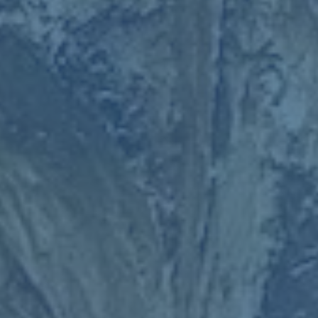
战术价值 安切洛蒂为什么需要这种锋线拼图
从纯战术角度看，孙兴慜可以为安切洛蒂的球队提供至少三种价
值。第一是边路纵深。他可以从左侧或右侧起速，拉开对手防线横
向宽度，迫使对方后卫与中场之间出现可供中路队友攻击的空档。
第二是二次反击能力，当对手防守退得较深时，他可以利用小范围
配合后的突然前插，打穿肋部空间。第三是终结质量，孙兴慜的非
惯用脚射门与禁区前沿的冷静处理球，让他成为一名极难被单一防
守策略限制的进攻点。
安切洛蒂在构建球队锋线时，喜欢将“冲击型”和“组织型”球员组合起