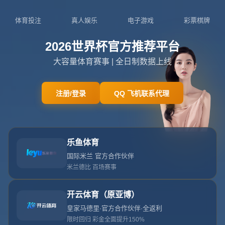
Toggl
navig
当前位置：
主页
>
新闻中心
>德媒-孙兴慜在筹划未来 安切洛蒂在密切
德媒-孙兴慜在筹划未来 安切洛蒂在密切关注他
来源：开云
作者：开云
日期：2026-08-09T01:30:05+08:00
浏览：
关注他