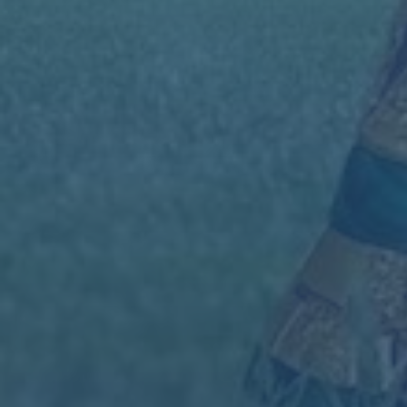
亚军成色 与未来目标之间的距离
从最终结果来看，四国赛国奥1-1韩国获亚军，称得上“基
节点，而真正的考验将来自未来更高规格的洲际赛事与奥运
失衡；二是暴露出在阵地战破密集防守、定位球攻防、替补
细化上拿出更具体的改进方案。