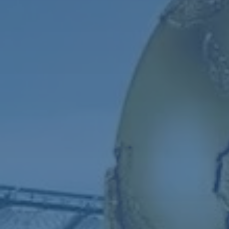
四国赛舞台的真实价值
很多人习惯把这类邀请赛当成“热身性质”，但对于国奥队而
年国家队站稳脚跟，因此每一次国际比赛，都是一次现实版的