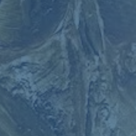
、心理压力都无限接近真正的大赛环境。
上的关键阶段，会发现它更像是两条正在靠近的曲线。过去在同年龄段对决
行力有了肉眼可见的提升。尤其是上抢时机和退守站位，已经不再是单纯
制”向“局部凌驾”转变，这种趋势性的变化，比单纯的胜负更加值得关注