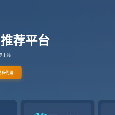
首页
关于我