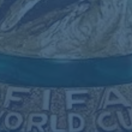
本完成任务”，既没有在强敌面前崩盘，也通过糜昊伦的世界波激发了外界
预选。这次亚军的成色，更多体现在两个层面：一是证明国奥具备与亚洲
登场后体系稳定性等细节上的短板。换句话说，亚军既是鼓励，也是倒逼