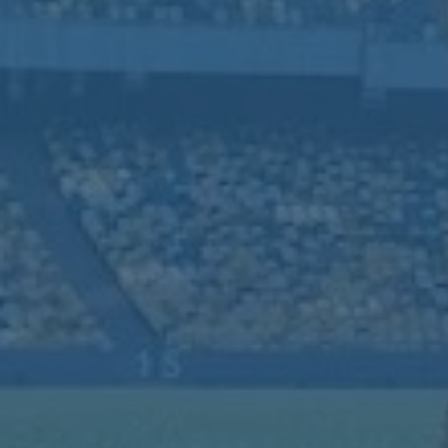
保护。但与此后腰位置在对对手插上、二点球保护方面仍有
经搭建起来，但稳定性和细节处理还有很大提升空间。
案例拆解 从失球看成长空间
为了更具体地理解这场1-1的含义，不妨以韩国队的进球为
回撤过程中出现的几处细节问题非常典型。第一，中卫与边
非封锁传球线路，给了韩国队多一次横向转移的机会。第三
时，需要在决策果断性与协防优先级上做进一步强化，尤其是
心理层面 从怕输到敢拼的微妙转折
评价国字号球队时，“心理素质”常常被提起，却也最容易沦
球和回做，进攻端不敢太多冒险；但在糜昊伦世界波扳平之后
国奥真正值得肯定的地方。心理层面的成熟不只是“血性”与