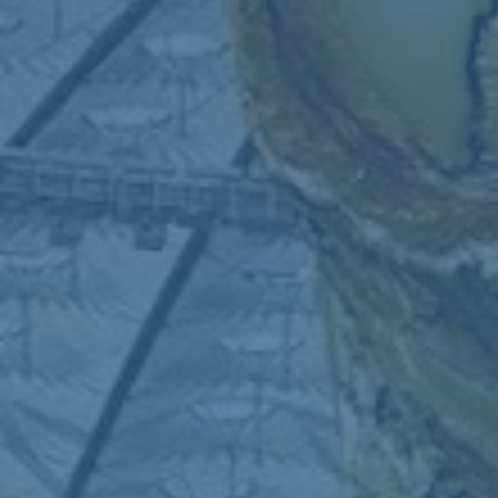
是一场带有“半正式”色彩的高强度模拟考试——节奏、对抗
1-1背后 国奥与韩国的差距与缩短
表面上看，1-1是一个“中规中矩”的比分，但如果拆解场
下风，而在这场比赛里，国奥在高压逼抢和快速反击上的执
腻的中场串联与无球跑动方面依旧占优，但差距正在从“整体压
糜昊伦世界波 情绪与技战术的双重引爆点